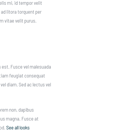
is mi, id tempor velit
 ad litora torquent per
 vitae velit purus.
is est. Fusce vel malesuada
 Etiam feugiat consequat
 vel diam. Sed ac lectus vel
lorem non, dapibus
ibus magna. Fusce at
mod.
See all looks