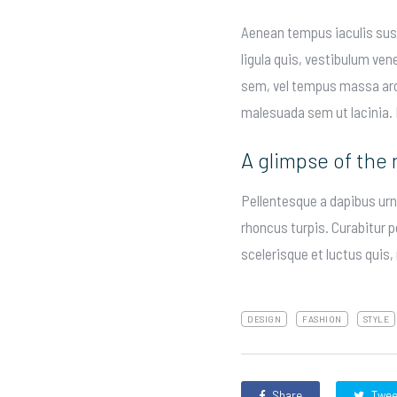
Aenean tempus iaculis susc
ligula quis, vestibulum ve
sem, vel tempus massa arcu
malesuada sem ut lacinia. 
A glimpse of the
Pellentesque a dapibus urna
rhoncus turpis. Curabitur 
scelerisque et luctus quis,
DESIGN
FASHION
STYLE
Share
Twee