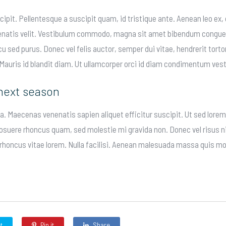
ipit. Pellentesque a suscipit quam, id tristique ante. Aenean leo e
nenatis velit. Vestibulum commodo, magna sit amet bibendum congue,
 sed purus. Donec vel felis auctor, semper dui vitae, hendrerit torto
Mauris id blandit diam. Ut ullamcorper orci id diam condimentum ves
 next season
. Maecenas venenatis sapien aliquet efficitur suscipit. Ut sed lorem 
posuere rhoncus quam, sed molestie mi gravida non. Donec vel risus ni
 rhoncus vitae lorem. Nulla facilisi. Aenean malesuada massa quis mol
t
Pin it
Share