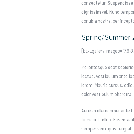
consectetur. Suspendisse es
dignissim vel. Nunc tempor u
conubia nostra, per incept
Spring/Summer 
[btx_gallery images=”7,6,8
Pellentesque eget sceleris
lectus. Vestibulum ante ip
lorem. Mauris cursus, odio 
dolor vestibulum pharetra.
Aenean ullamcorper ante tur
tincidunt tellus. Fusce ve
semper sem, quis feugiat n