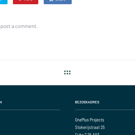
 post a comment.
N
BEZOEKADRES
OnePlus Projects
Stokerijstraat 25
Cube 7 25 A03