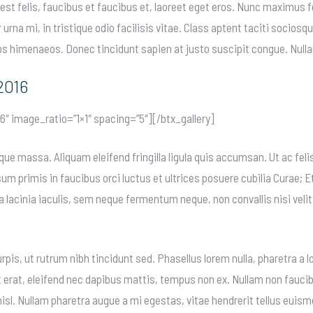
t felis, faucibus et faucibus et, laoreet eget eros. Nunc maximus fel
rna mi, in tristique odio facilisis vitae. Class aptent taciti sociosqu
os himenaeos. Donec tincidunt sapien at justo suscipit congue. Nullam
2016
,6″ image_ratio=”1×1″ spacing=”5″][/btx_gallery]
que massa. Aliquam eleifend fringilla ligula quis accumsan. Ut ac fel
sum primis in faucibus orci luctus et ultrices posuere cubilia Curae;
a lacinia iaculis, sem neque fermentum neque, non convallis nisi velit
pis, ut rutrum nibh tincidunt sed. Phasellus lorem nulla, pharetra a 
lit erat, eleifend nec dapibus mattis, tempus non ex. Nullam non fauc
isl. Nullam pharetra augue a mi egestas, vitae hendrerit tellus euis