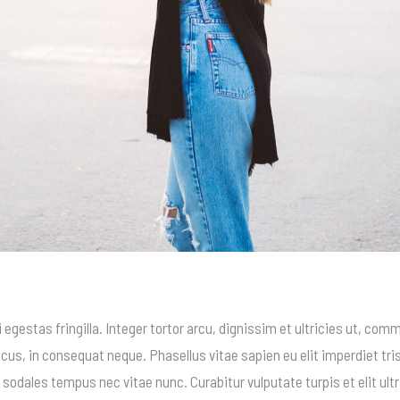
 egestas fringilla. Integer tortor arcu, dignissim et ultricies ut, comm
cus, in consequat neque. Phasellus vitae sapien eu elit imperdiet tris
sodales tempus nec vitae nunc. Curabitur vulputate turpis et elit ultr