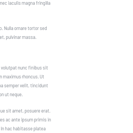
nec iaculis magna fringilla
. Nulla ornare tortor sed
et, pulvinar massa.
volutpat nunc finibus sit
din maximus rhoncus. Ut
na semper velit, tincidunt
on ut neque.
ue sit amet, posuere erat.
es ac ante ipsum primis in
 In hac habitasse platea