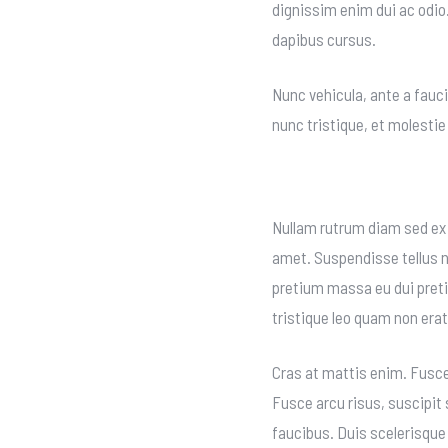
dignissim enim dui ac odio.
dapibus cursus.
Nunc vehicula, ante a fauci
nunc tristique, et molesti
Try the new A
Nullam rutrum diam sed ex m
amet. Suspendisse tellus n
pretium massa eu dui pretiu
tristique leo quam non era
Cras at mattis enim. Fusce
Fusce arcu risus, suscipit
faucibus. Duis scelerisque 