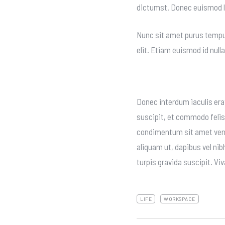
dictumst. Donec euismod l
Nunc sit amet purus tempus,
elit. Etiam euismod id nul
What I think ?
Donec interdum iaculis era
suscipit, et commodo felis 
condimentum sit amet venen
aliquam ut, dapibus vel ni
turpis gravida suscipit. Viv
LIFE
WORKSPACE