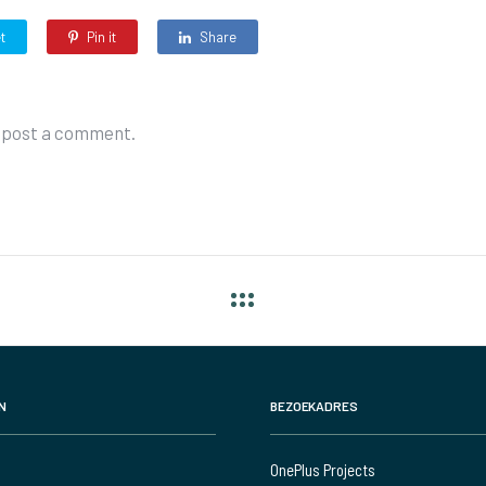
t
Pin it
Share
 post a comment.
N
BEZOEKADRES
OnePlus Projects